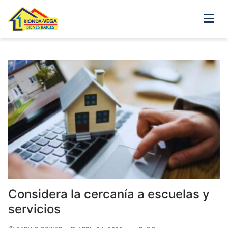
Atención al Cliente
×
¡Hola! Selecciona un contacto para
chatear en WhatsApp
Agente 1