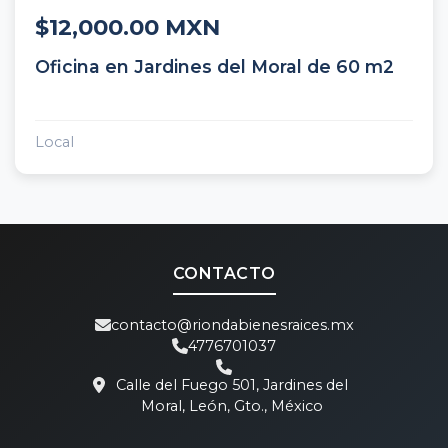
$12,000.00 MXN
Oficina en Jardines del Moral de 60 m2
Local
CONTACTO
contacto@riondabienesraices.mx
4776701037
Calle del Fuego 501, Jardines del
Moral, León, Gto., México