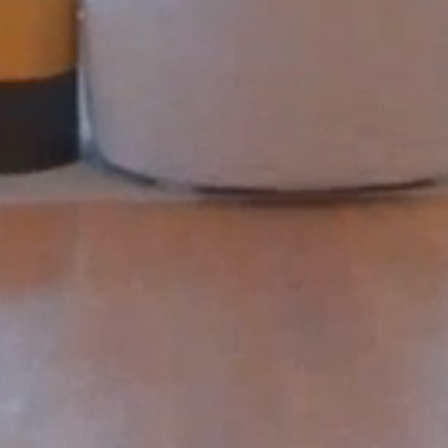
Atención al Cliente
×
¡Hola! Selecciona un contacto para
chatear en WhatsApp
Agente 1
Ventas
Agente 2