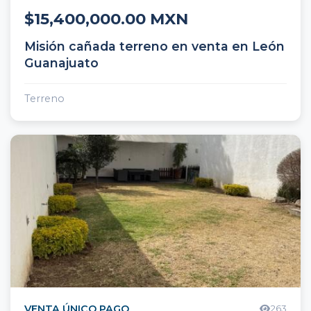
$15,400,000.00 MXN
Misión cañada terreno en venta en León
Guanajuato
Terreno
Atención al Cliente
×
¡Hola! Selecciona un contacto para
chatear en WhatsApp
Agente 1
Ventas
VENTA ÚNICO PAGO
263