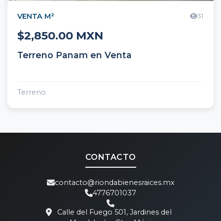
VENTA M²
31
$2,850.00 MXN
Terreno Panam en Venta
Terreno
CONTACTO
contacto@riondabienesraices.mx
4776701037
Calle del Fuego 501, Jardines del