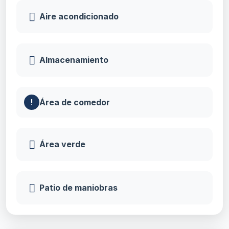
Aire acondicionado
Almacenamiento
Área de comedor
!
Atención al Cliente
×
¡Hola! Selecciona un contacto para
chatear en WhatsApp
Área verde
Agente 1
Patio de maniobras
Ventas