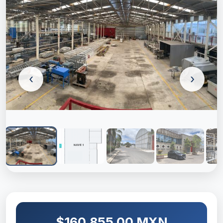
‹
›
$160,855.00 MXN